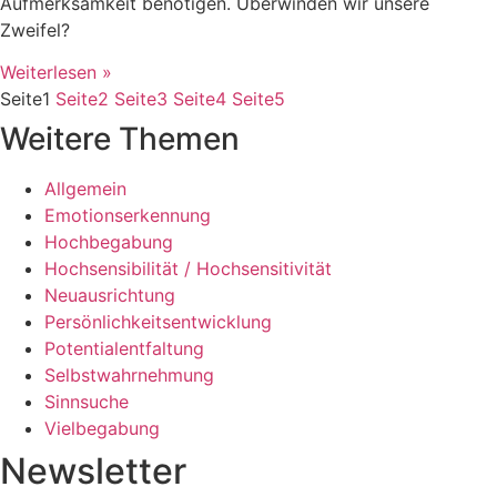
Aufmerksamkeit benötigen. Überwinden wir unsere
Zweifel?
Weiterlesen »
Seite
1
Seite
2
Seite
3
Seite
4
Seite
5
Weitere Themen
Allgemein
Emotionserkennung
Hochbegabung
Hochsensibilität / Hochsensitivität
Neuausrichtung
Persönlichkeitsentwicklung
Potentialentfaltung
Selbstwahrnehmung
Sinnsuche
Vielbegabung
Newsletter