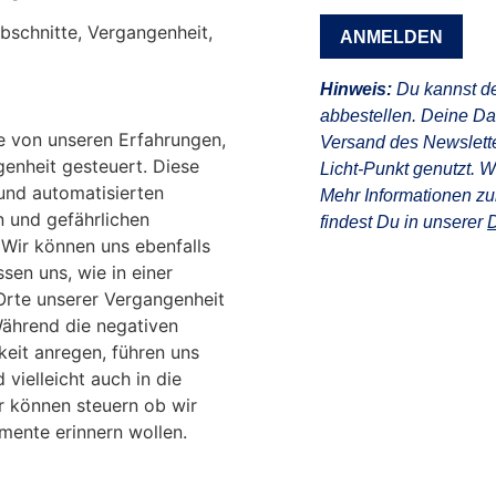
Abschnitte, Vergangenheit,
ANMELDEN
Hinweis:
Du kannst de
abbestellen. Deine D
e von unseren Erfahrungen,
Versand des Newslette
enheit gesteuert. Diese
Licht-Punkt genutzt. 
 und automatisierten
Mehr Informationen z
en und gefährlichen
findest Du in unserer
D
. Wir können uns ebenfalls
ssen uns, wie in einer
Orte unserer Vergangenheit
Während die negativen
eit anregen, führen uns
 vielleicht auch in die
r können steuern ob wir
mente erinnern wollen.