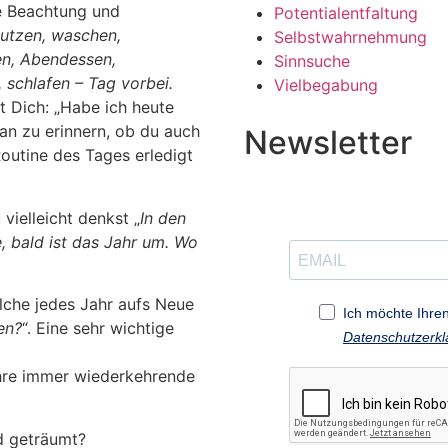
ne Beachtung und
Potentialentfaltung
utzen, waschen,
Selbstwahrnehmung
en, Abendessen,
Sinnsuche
schlafen – Tag vorbei.
Vielbegabung
st Dich: „Habe ich heute
ran zu erinnern, ob du auch
Newsletter
Routine des Tages erledigt
ielleicht denkst „
In den
 bald ist das Jahr um. Wo
lche jedes Jahr aufs Neue
Ich möchte Ihren
en?
“. Eine sehr wichtige
Datenschutzerkl
ihre immer wiederkehrende
d geträumt?